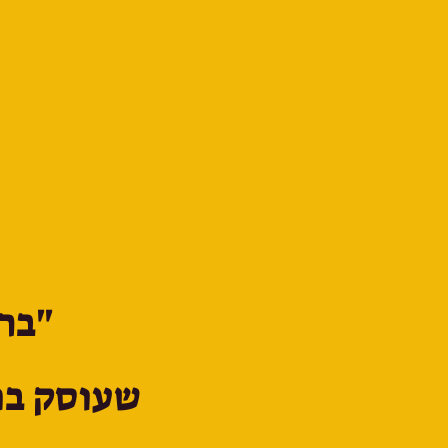
"ברח
שעוסק בח