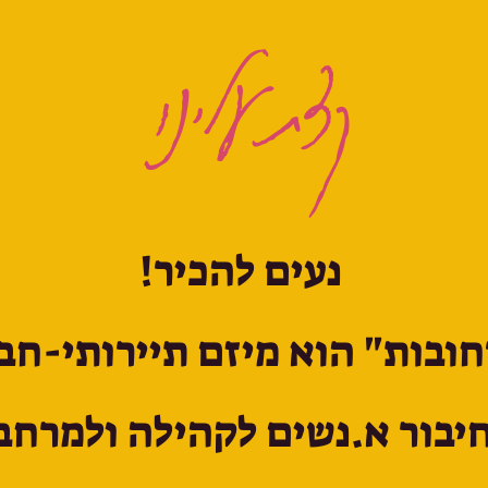
scroll
קצת עלינו
נעים להכיר!
ובות" הוא מיזם תיירותי-חב
יבור א.נשים לקהילה ולמרחב